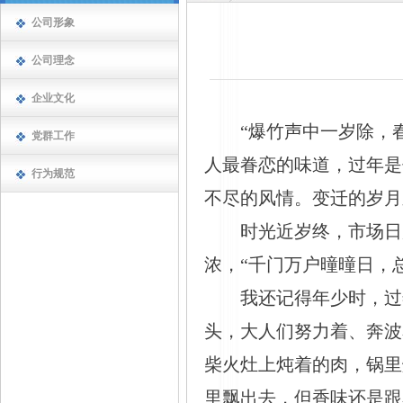
公司形象
公司理念
企业文化
“爆竹声中一岁除，
党群工作
人最眷恋的味道，过年是
行为规范
不尽的风情。变迁的岁月
时光近岁终，市场日
浓，
“千门万户曈曈日，
我还记得年少时，过
头，大人们努力着、奔波
柴火灶上炖着的肉，锅里
里飘出去，但香味还是跟