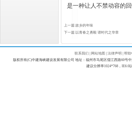
是一种让人不禁动容的回
上一篇:故乡的年味
下一篇:以青春之勇毅 谱时代之华章
联系我们
|
网站地图
|
法律声明
|
帮助
版权所有(C)中建海峡建设发展有限公司 地址：福州市马尾区儒江西路60号中建海峡商务广场 邮编：3
建议分辨率1024*768，IE6