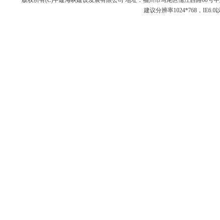
版权所有(C)中建海峡建设发展有限公司 地址：福州市马尾区儒江西路60号中建海峡商务广场 邮编：3
建议分辨率1024*768，IE6