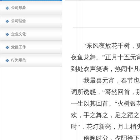
公司形象
公司理念
企业文化
“东风夜放花千树，
党群工作
夜鱼龙舞。”正月十五元
行为规范
到处欢声笑语，热闹非凡
我最喜元宵，春节也
词所诱惑，
“蓦然回首，
一生以其回首。“火树银花
欢，手之舞之，足之蹈之
时”，花灯新亮，月上梢
傍晚时分，夕阳徐下