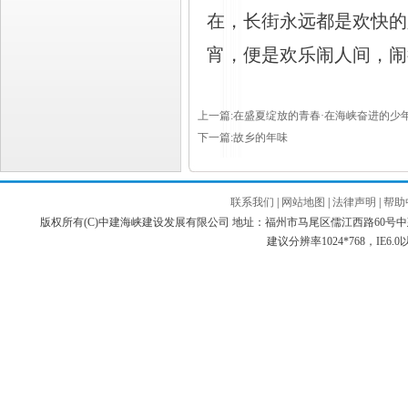
在，长街永远都是欢快的
宵，便是欢乐闹人间，闹
上一篇:在盛夏绽放的青春·在海峡奋进的少
下一篇:故乡的年味
联系我们
|
网站地图
|
法律声明
|
帮助
版权所有(C)中建海峡建设发展有限公司 地址：福州市马尾区儒江西路60号中建海峡商务广场 邮编：3
建议分辨率1024*768，IE6