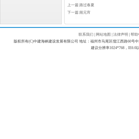
上一篇:路过春夏
下一篇:闹元宵
联系我们
|
网站地图
|
法律声明
|
帮助
版权所有(C)中建海峡建设发展有限公司 地址：福州市马尾区儒江西路60号中建海峡商务广场 邮编：3
建议分辨率1024*768，IE6